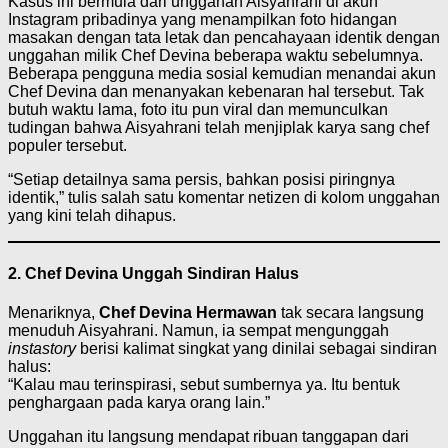
Kasus ini bermula dari unggahan Aisyahrani di akun
Instagram pribadinya yang menampilkan foto hidangan
masakan dengan tata letak dan pencahayaan identik dengan
unggahan milik Chef Devina beberapa waktu sebelumnya.
Beberapa pengguna media sosial kemudian menandai akun
Chef Devina dan menanyakan kebenaran hal tersebut. Tak
butuh waktu lama, foto itu pun viral dan memunculkan
tudingan bahwa Aisyahrani telah menjiplak karya sang chef
populer tersebut.
“Setiap detailnya sama persis, bahkan posisi piringnya
identik,” tulis salah satu komentar netizen di kolom unggahan
yang kini telah dihapus.
2. Chef Devina Unggah Sindiran Halus
Menariknya,
Chef Devina Hermawan
tak secara langsung
menuduh Aisyahrani. Namun, ia sempat mengunggah
instastory
berisi kalimat singkat yang dinilai sebagai sindiran
halus:
“Kalau mau terinspirasi, sebut sumbernya ya. Itu bentuk
penghargaan pada karya orang lain.”
Unggahan itu langsung mendapat ribuan tanggapan dari