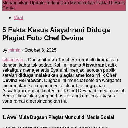
Menampikan Update Terkini Dan Menemukan Fakta Di Balik
Cerita
Viral
5 Fakta Kasus Aisyahrani Diduga
Plagiat Foto Chef Devina
by
mimin
·
October 8, 2025
faktagosip
– Dunia hiburan Tanah Air kembali diramaikan
dengan kabar tak sedap. Kali ini, nama
Aisyahrani
, adik
sekaligus manajer artis Syahrini, menjadi sorotan publik
setelah
diduga melakukan plagiarisme foto
milik
Chef
Devina Hermawan
. Dugaan ini mencuat setelah warganet
menemukan kemiripan mencolok antara unggahan
Aisyahrani dengan konten milik Chef Devina di media sosial.
Berikut lima fakta yang berhasil dirangkum terkait kasus
yang ramai diperbincangkan ini.
1. Awal Mula Dugaan Plagiat Muncul di Media Sosial