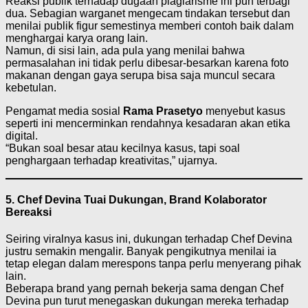
Reaksi publik terhadap dugaan plagiarisme ini pun terbagi
dua. Sebagian warganet mengecam tindakan tersebut dan
menilai publik figur semestinya memberi contoh baik dalam
menghargai karya orang lain.
Namun, di sisi lain, ada pula yang menilai bahwa
permasalahan ini tidak perlu dibesar-besarkan karena foto
makanan dengan gaya serupa bisa saja muncul secara
kebetulan.
Pengamat media sosial
Rama Prasetyo
menyebut kasus
seperti ini mencerminkan rendahnya kesadaran akan etika
digital.
“Bukan soal besar atau kecilnya kasus, tapi soal
penghargaan terhadap kreativitas,” ujarnya.
5. Chef Devina Tuai Dukungan, Brand Kolaborator
Bereaksi
Seiring viralnya kasus ini, dukungan terhadap Chef Devina
justru semakin mengalir. Banyak pengikutnya menilai ia
tetap elegan dalam merespons tanpa perlu menyerang pihak
lain.
Beberapa brand yang pernah bekerja sama dengan Chef
Devina pun turut menegaskan dukungan mereka terhadap