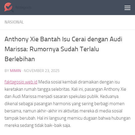
Skip to content
NASIONAL
Anthony Xie Bantah Isu Cerai dengan Audi
Marissa: Rumornya Sudah Terlalu
Berlebihan
BY
MIMIN
·
NOVEMBER 23, 2025
faktagosip.web.id
Media sosial kembali diramaikan dengan isu
keretakan rumah tangga selebritas. Kali ini, pasangan Anthony Xie
dan Audi Marissa menjadi sasaran spekulasi publik. Keduanya
dikenal sebagai pasangan harmonis yang sering berbagi momen
bersama, namun akhir-akhir ini aktivitas mereka di media sosial
tampak berubah. Hal ini langsung memicu dugaan bahwa hubungan
mereka sedang tidak baik-baik saja.