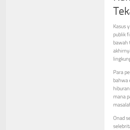
Tek
Kasus y
publik 
bawah t
akhirny
lingkun
Para pe
bahwa d
hiburan
mana pa
masalah
Onad se
selebri