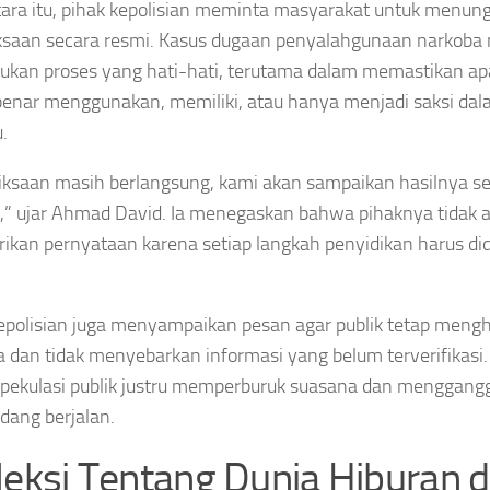
ra itu, pihak kepolisian meminta masyarakat untuk menung
ksaan secara resmi. Kasus dugaan penyalahgunaan narkob
kan proses yang hati-hati, terutama dalam memastikan a
enar menggunakan, memiliki, atau hanya menjadi saksi dal
.
ksaan masih berlangsung, kami akan sampaikan hasilnya s
,” ujar Ahmad David. Ia menegaskan bahwa pihaknya tidak 
kan pernyataan karena setiap langkah penyidikan harus di
epolisian juga menyampaikan pesan agar publik tetap mengh
a dan tidak menyebarkan informasi yang belum terverifikas
spekulasi publik justru memperburuk suasana dan menggan
dang berjalan.
leksi Tentang Dunia Hiburan 