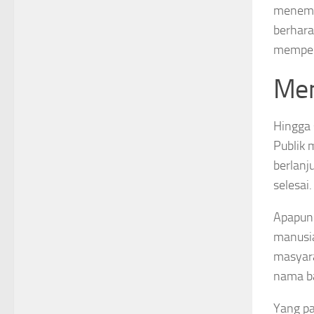
menemuk
berhara
memperb
Men
Hingga 
Publik 
berlanj
selesai.
Apapun 
manusia
masyara
nama ba
Yang pa