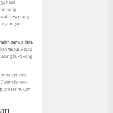
gu hasil
a memang
pakah seseorang
am jaringan
etelah semua data
akan terburu-buru
dukung bukti yang
ormati privasi
i. Dalam banyak
ggu proses hukum
dan