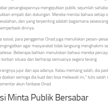
abar penangkapannya mengejutkan publik, sejumlah sahabat
kkan empati dan dukungan. Mereka menilai bahwa setiap or
esalahan, dan yang terpenting adalah bagaimana seseorang
emperbaiki dirinya.
a sosial, para penggemar Onad juga menuliskan pesan-pesan
ngingatkan agar masyarakat tidak langsung menghakimi s
selesai. Beberapa bahkan menuliskan bahwa mereka perca
 korban situasi dan berharap semuanya segera terang.
rangnya jujur dan apa adanya. Kalau memang salah, dia pas
ta doakan semoga dia kuat dan bisa melewati ini,” tulis salah
omentar akun fanbase Onad.
isi Minta Publik Bersabar