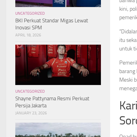
bahwa 
kini, p
UNCATEGORIZED
pemerik
BKI Perkuat Standar Migas Lewat
Inovasi SPM
“Didala
APRIL 18, 2026
itu sek
untuk t
Pemerik
barang 
Meski b
menegas
UNCATEGORIZED
Shayne Pattynama Resmi Perkuat
Kar
Persija Jakarta
JANUARY 23, 2026
Sor
Onad bu