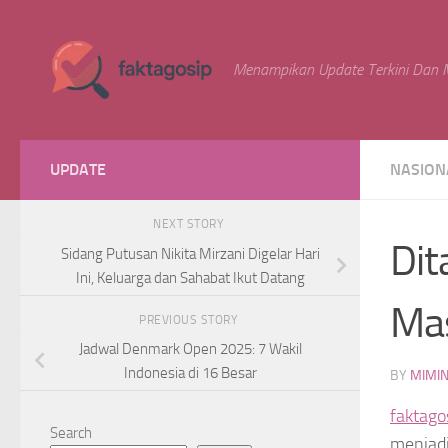
Skip to content
Menampikan Update Terkini Dan M
UPDATE
NASION
NEXT STORY
Dit
Sidang Putusan Nikita Mirzani Digelar Hari
Ini, Keluarga dan Sahabat Ikut Datang
Mas
PREVIOUS STORY
Jadwal Denmark Open 2025: 7 Wakil
Indonesia di 16 Besar
BY
MIMI
faktago
Search
menjadi