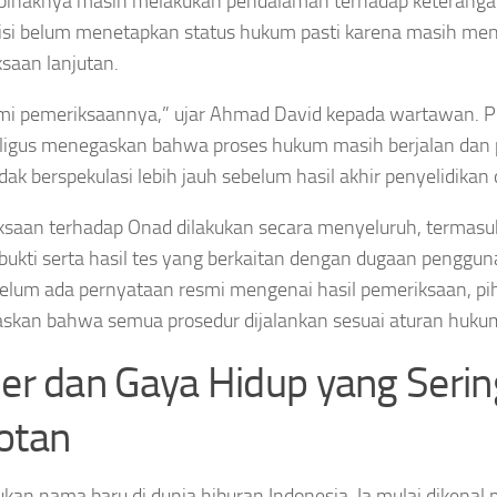
pihaknya masih melakukan pendalaman terhadap keteranga
olisi belum menetapkan status hukum pasti karena masih me
saan lanjutan.
mi pemeriksaannya,” ujar Ahmad David kepada wartawan. P
aligus menegaskan bahwa proses hukum masih berjalan dan p
idak berspekulasi lebih jauh sebelum hasil akhir penyelidika
saan terhadap Onad dilakukan secara menyeluruh, termas
bukti serta hasil tes yang berkaitan dengan dugaan penggun
elum ada pernyataan resmi mengenai hasil pemeriksaan, pih
kan bahwa semua prosedur dijalankan sesuai aturan hukum
ier dan Gaya Hidup yang Serin
otan
kan nama baru di dunia hiburan Indonesia. Ia mulai dikenal p