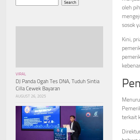
Search
oleh pi
mengeju
sosok y
Kini, pr
pemerik
pemerik
kebenar
VIRAL
Pem
DJ Panda Ogah Tes DNA, Tuduh Sintia
Cilla Cewek Bayaran
AUGUST 26, 2025
Menurut
Pemerik
terkait
Direktu