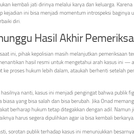
an kembali jati dirinya melalui karya dan keluarga. Karena 
p kejadian ini bisa menjadi momentum introspeksi baginya u
aiki diri.
unggu Hasil Akhir Pemeriks
saat ini, pihak kepolisian masih melanjutkan pemeriksaan t
menantikan hasil resmi untuk mengetahui arah kasus ini — 
ut ke proses hukum lebih dalam, ataukah berhenti setelah pe
hasilnya nanti, kasus ini menjadi pengingat bahwa publik fig
 biasa yang bisa salah dan bisa berubah. Jika Onad memang 
kat berharap hukum tetap ditegakkan dengan adil. Namun ji
iknya harus segera dipulihkan agar ia bisa kembali berkarya
sti, sorotan publik terhadap kasus ini menunjukkan besarny