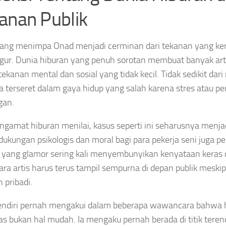
anan Publik
ang menimpa Onad menjadi cerminan dari tekanan yang ker
figur. Dunia hiburan yang penuh sorotan membuat banyak arti
ekanan mental dan sosial yang tidak kecil. Tidak sedikit dar
a terseret dalam gaya hidup yang salah karena stres atau p
gan.
ngamat hiburan menilai, kasus seperti ini seharusnya menja
ukungan psikologis dan moral bagi para pekerja seni juga pen
 yang glamor sering kali menyembunyikan kenyataan keras di 
ra artis harus terus tampil sempurna di depan publik mesk
 pribadi.
ndiri pernah mengakui dalam beberapa wawancara bahwa h
tas bukan hal mudah. Ia mengaku pernah berada di titik ter