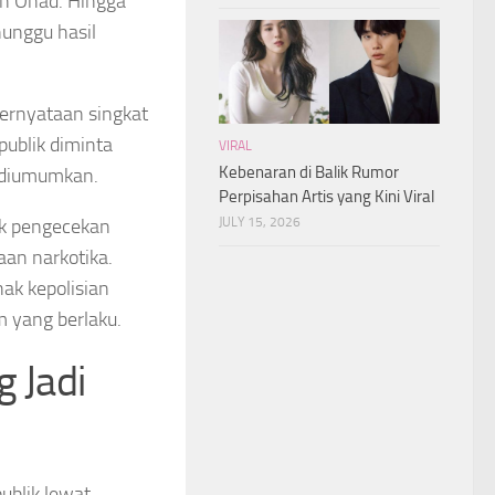
n Onad. Hingga
nunggu hasil
ernyataan singkat
ublik diminta
VIRAL
Kebenaran di Balik Rumor
n diumumkan.
Perpisahan Artis yang Kini Viral
JULY 15, 2026
uk pengecekan
aan narkotika.
ak kepolisian
 yang berlaku.
g Jadi
ublik lewat