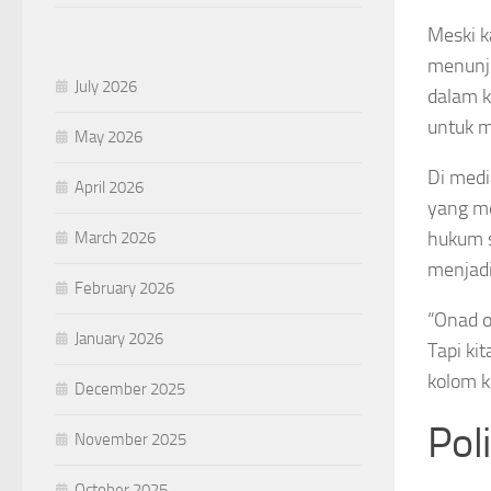
Meski k
menunju
July 2026
dalam k
untuk m
May 2026
Di medi
April 2026
yang me
hukum 
March 2026
menjadi
February 2026
“Onad o
January 2026
Tapi ki
kolom k
December 2025
Pol
November 2025
October 2025