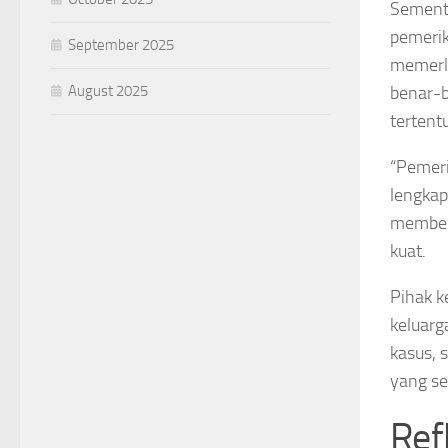
Sementa
pemeri
September 2025
memerlu
August 2025
benar-b
tertentu
“Pemeri
lengkap
memberi
kuat.
Pihak k
keluarg
kasus, 
yang se
Ref