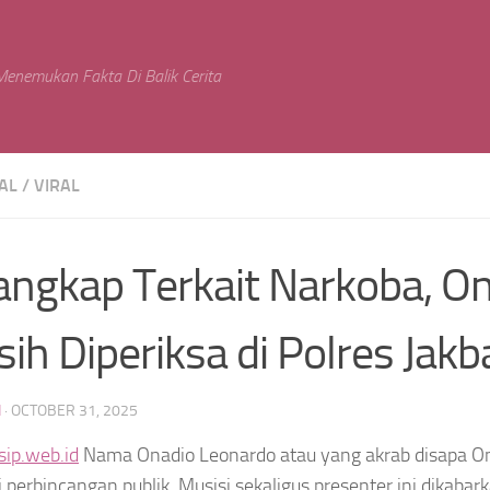
enemukan Fakta Di Balik Cerita
AL
/
VIRAL
angkap Terkait Narkoba, O
ih Diperiksa di Polres Jakb
N
·
OCTOBER 31, 2025
sip.web.id
Nama Onadio Leonardo atau yang akrab disapa O
 perbincangan publik. Musisi sekaligus presenter ini dikaba