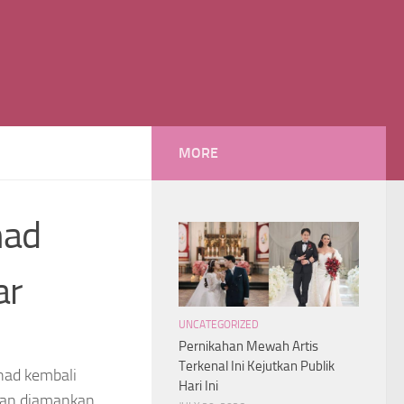
MORE
nad
ar
UNCATEGORIZED
Pernikahan Mewah Artis
Terkenal Ini Kejutkan Publik
nad kembali
Hari Ini
rkan diamankan