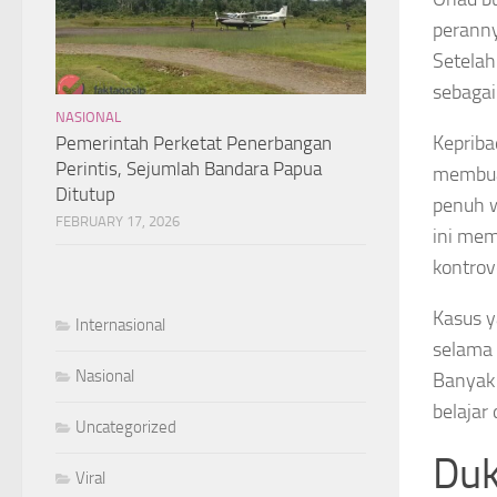
peranny
Setelah
sebagai
NASIONAL
Kepriba
Pemerintah Perketat Penerbangan
Perintis, Sejumlah Bandara Papua
membuat
Ditutup
penuh w
FEBRUARY 17, 2026
ini mem
kontrov
Kasus y
Internasional
selama 
Nasional
Banyak 
belajar
Uncategorized
Duk
Viral