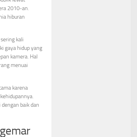
 era 2010-an.
nia hiburan
sering kali
ki gaya hidup yang
epan kamera. Hal
arang menuai
utama karena
i kehidupannya.
i dengan baik dan
ggemar