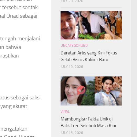
JULY 20, 2026
r tersebut sontak
al Onad sebagai
tu tengah menjalani
UNCATEGORIZED
kan bahwa
Deretan Artis yang Kini Fokus
mastikan
Geluti Bisnis Kuliner Baru
JULY 19, 2026
atus sebagai saksi.
 yang akurat
VIRAL
Membongkar Fakta Unik di
Balik Tren Selebriti Masa Kini
, mengatakan
JULY 15, 2026