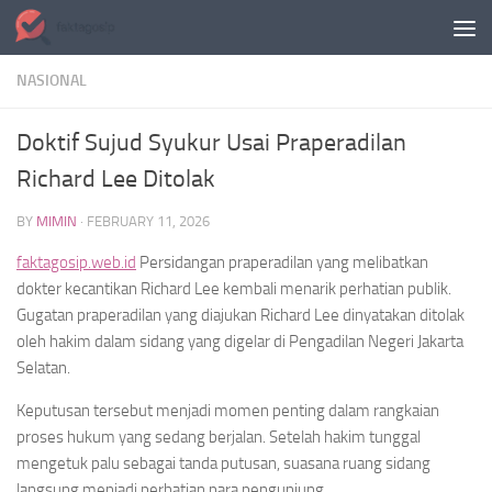
Skip to content
NASIONAL
Doktif Sujud Syukur Usai Praperadilan
Richard Lee Ditolak
BY
MIMIN
·
FEBRUARY 11, 2026
faktagosip.web.id
Persidangan praperadilan yang melibatkan
dokter kecantikan Richard Lee kembali menarik perhatian publik.
Gugatan praperadilan yang diajukan Richard Lee dinyatakan ditolak
oleh hakim dalam sidang yang digelar di Pengadilan Negeri Jakarta
Selatan.
Keputusan tersebut menjadi momen penting dalam rangkaian
proses hukum yang sedang berjalan. Setelah hakim tunggal
mengetuk palu sebagai tanda putusan, suasana ruang sidang
langsung menjadi perhatian para pengunjung.