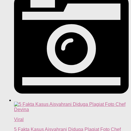
Viral
5 Fakta Kasus Aisyahrani Diduga Plagiat Foto Chef