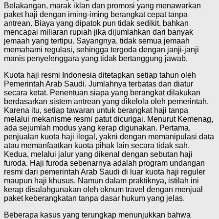
Belakangan, marak iklan dan promosi yang menawarkan
paket haji dengan iming-iming berangkat cepat tanpa
antrean. Biaya yang dipatok pun tidak sedikit, bahkan
mencapai miliaran rupiah jika dijumlahkan dari banyak
jemaah yang tertipu. Sayangnya, tidak semua jemaah
memahami regulasi, sehingga tergoda dengan janji-janji
manis penyelenggara yang tidak bertanggung jawab.
Kuota haji resmi Indonesia ditetapkan setiap tahun oleh
Pemerintah Arab Saudi. Jumlahnya terbatas dan diatur
secara ketat. Penentuan siapa yang berangkat dilakukan
berdasarkan sistem antrean yang dikelola oleh pemerintah.
Karena itu, setiap tawaran untuk berangkat haji tanpa
melalui mekanisme resmi patut dicurigai. Menurut Kemenag,
ada sejumlah modus yang kerap digunakan. Pertama,
penjualan kuota haji ilegal, yakni dengan memanipulasi data
atau memanfaatkan kuota pihak lain secara tidak sah.
Kedua, melalui jalur yang dikenal dengan sebutan haji
furoda. Haji furoda sebenarnya adalah program undangan
resmi dari pemerintah Arab Saudi di luar kuota haji reguler
maupun haji khusus. Namun dalam praktiknya, istilah ini
kerap disalahgunakan oleh oknum travel dengan menjual
paket keberangkatan tanpa dasar hukum yang jelas.
Beberapa kasus yang terungkap menunjukkan bahwa