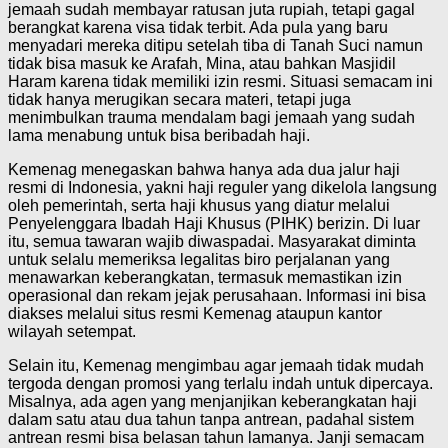
jemaah sudah membayar ratusan juta rupiah, tetapi gagal
berangkat karena visa tidak terbit. Ada pula yang baru
menyadari mereka ditipu setelah tiba di Tanah Suci namun
tidak bisa masuk ke Arafah, Mina, atau bahkan Masjidil
Haram karena tidak memiliki izin resmi. Situasi semacam ini
tidak hanya merugikan secara materi, tetapi juga
menimbulkan trauma mendalam bagi jemaah yang sudah
lama menabung untuk bisa beribadah haji.
Kemenag menegaskan bahwa hanya ada dua jalur haji
resmi di Indonesia, yakni haji reguler yang dikelola langsung
oleh pemerintah, serta haji khusus yang diatur melalui
Penyelenggara Ibadah Haji Khusus (PIHK) berizin. Di luar
itu, semua tawaran wajib diwaspadai. Masyarakat diminta
untuk selalu memeriksa legalitas biro perjalanan yang
menawarkan keberangkatan, termasuk memastikan izin
operasional dan rekam jejak perusahaan. Informasi ini bisa
diakses melalui situs resmi Kemenag ataupun kantor
wilayah setempat.
Selain itu, Kemenag mengimbau agar jemaah tidak mudah
tergoda dengan promosi yang terlalu indah untuk dipercaya.
Misalnya, ada agen yang menjanjikan keberangkatan haji
dalam satu atau dua tahun tanpa antrean, padahal sistem
antrean resmi bisa belasan tahun lamanya. Janji semacam