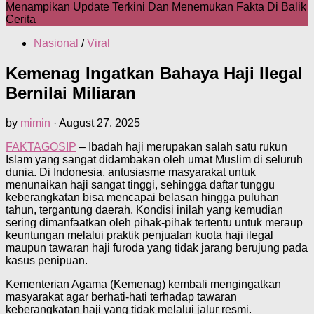
Menampikan Update Terkini Dan Menemukan Fakta Di Balik
Cerita
Nasional
/
Viral
Kemenag Ingatkan Bahaya Haji Ilegal
Bernilai Miliaran
by
mimin
·
August 27, 2025
FAKTAGOSIP
– Ibadah haji merupakan salah satu rukun
Islam yang sangat didambakan oleh umat Muslim di seluruh
dunia. Di Indonesia, antusiasme masyarakat untuk
menunaikan haji sangat tinggi, sehingga daftar tunggu
keberangkatan bisa mencapai belasan hingga puluhan
tahun, tergantung daerah. Kondisi inilah yang kemudian
sering dimanfaatkan oleh pihak-pihak tertentu untuk meraup
keuntungan melalui praktik penjualan kuota haji ilegal
maupun tawaran haji furoda yang tidak jarang berujung pada
kasus penipuan.
Kementerian Agama (Kemenag) kembali mengingatkan
masyarakat agar berhati-hati terhadap tawaran
keberangkatan haji yang tidak melalui jalur resmi.