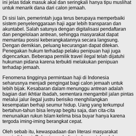
ini jelas tidak masuk akal dan seringkali hanya tipu muslihat
untuk menarik dana dari calon jemaah.
Di sisi lain, pemerintah juga terus berupaya memperbaiki
sistem penyelenggaraan haji agar lebih transparan dan
akuntabel. Salah satunya dengan digitalisasi pendaftaran
dan pengelolaan antrean, sehingga masyarakat dapat
memantau posisi keberangkatannya secara langsung.
Dengan demikian, peluang kecurangan dapat ditekan.
Penegakan hukum terhadap pelaku penipuan haji juga
digencarkan. Beberapa pemilik travel ilegal telah dijatuhi
hukuman pidana karena terbukti melakukan penipuan
terhadap jemaah.
Fenomena tingginya permintaan haji di Indonesia
seharusnya menjadi pengingat bagi calon jemaah untuk
lebih bijak. Kesabaran dalam menunggu antrean adalah
bagian dari ikhtiar ibadah, sementara mengambil jalan pintas
melalui jalur ilegal justru berisiko menghilangkan
kesempatan berhaji seumur hidup. Uang yang terkumpul
bertahun-tahun bisa lenyap begitu saja, dan cita-cita
menunaikan rukun Islam kelima bisa buyar hanya karena
tergoda iming-iming berangkat cepat.
Oleh sebab itu, kewaspadaan dan literasi masyarakat