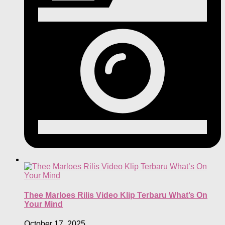
Thee Marloes Rilis Video Klip Terbaru What’s On
Your Mind
October 17, 2025