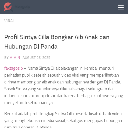
Skip to content
VIRAL
Profil Sintya Cilla Bongkar Aib Anak dan
Hubungan DJ Panda
BY
MIMIN
·
AUGUST 26, 2025
faktagosip
– Nama Sintya Cilla belakangan ini kembali mencuri
perhatian publik setelah sebuah video viral yang memperlihatkan
dirinya membongkar aib anak dan hubungannya dengan DJ Panda.
Sosok Sintya yang sebelumnya dikenal sebagai selebgram dan
influencer ini kini menjadi sorotan karena berbagai kontroversi yang
menyelimuti kehidupannya.
Berikut adalah profil lengkap Sintya Cilla beserta kisah di balik video
yang menghebohkan media sosial, sekaligus mengupas hubungan
rumitnya dengan DJ Panda.