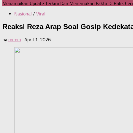
Menampikan Update Terkini Dan Menemukan Fakta Di Balik Ceri
Nasional
/
Viral
Reaksi Reza Arap Soal Gosip Kedekat
by
mimin
·
April 1, 2026