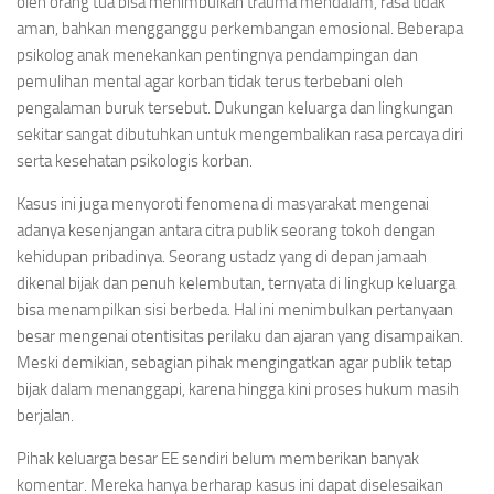
oleh orang tua bisa menimbulkan trauma mendalam, rasa tidak
aman, bahkan mengganggu perkembangan emosional. Beberapa
psikolog anak menekankan pentingnya pendampingan dan
pemulihan mental agar korban tidak terus terbebani oleh
pengalaman buruk tersebut. Dukungan keluarga dan lingkungan
sekitar sangat dibutuhkan untuk mengembalikan rasa percaya diri
serta kesehatan psikologis korban.
Kasus ini juga menyoroti fenomena di masyarakat mengenai
adanya kesenjangan antara citra publik seorang tokoh dengan
kehidupan pribadinya. Seorang ustadz yang di depan jamaah
dikenal bijak dan penuh kelembutan, ternyata di lingkup keluarga
bisa menampilkan sisi berbeda. Hal ini menimbulkan pertanyaan
besar mengenai otentisitas perilaku dan ajaran yang disampaikan.
Meski demikian, sebagian pihak mengingatkan agar publik tetap
bijak dalam menanggapi, karena hingga kini proses hukum masih
berjalan.
Pihak keluarga besar EE sendiri belum memberikan banyak
komentar. Mereka hanya berharap kasus ini dapat diselesaikan