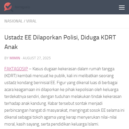
Skip to content
NASIONAL
/
VIRAL
Ustadz EE Dilaporkan Polisi, Diduga KDRT
Anak
BY
MIMIN
·
AUGUST 27, 2025
FAKTAGOSIP
– Kasus dugaan kekerasan dalam rumah tangga
(KDRT) kembali mencuat ke publik, kali ini melibatkan seorang
ustadz kondang berinisial EE. Figur yang dikenal luas di berbagai
acara keagamaan ini dilaporkan ke pihak kepolisian oleh keluarga
terdekatnya sendiri, dengan tuduhan melakukan tindak kekerasan
terhadap anak kandung. Kabar tersebut sontak menjadi
perbincangan hangat di masyarakat, mengingat sosok EE selama ini
dikenal sebagai tokoh agama yang kerap menyerukan nilai-nilai
moral, kasih sayang, serta pendidikan keluarga Islami.