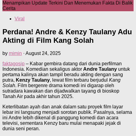
Menampikan Update Terkini Dan Menemukan Fakta Di Balik
Cerita
Viral
Perdana! Andre & Kenzy Taulany Adu
Akting di Film Kang Solah
by
mimin
·
August 24, 2025
faktagosip
– Kabar gembira datang dari dunia perfilman
Indonesia. Komedian sekaligus aktor
Andre Taulany
untuk
pertama kalinya akan tampil beradu akting dengan sang
putra,
Kenzy Taulany
, lewat film terbaru berjudul
Kang
Solah
. Film bergenre drama komedi ini digarap oleh
sutradara kawakan dan dijadwalkan tayang di bioskop
Tanah Air pada akhir tahun 2025.
Keterlibatan ayah dan anak dalam satu proyek film layar
lebar ini langsung menjadi sorotan publik. Pasalnya, selama
ini Andre lebih dikenal di panggung komedi dan acara
televisi, sementara Kenzy baru mulai menapaki jejak di
dunia seni peran.