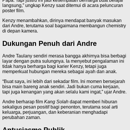
Papa. Tapi justru ini jadi kesempatan berharga buat belajar
langsung,” ungkap Kenzy saat ditemui di acara peluncuran
poster film.
Kenzy menambahkan, dirinya mendapat banyak masukan
dari Andre, terutama soal bagaimana membangun chemistry
di depan kamera.
Dukungan Penuh dari Andre
Andre Taulany sendiri merasa bangga akhirnya bisa berbagi
layar dengan putra sulungnya. Ia menyebut pengalaman ini
tidak hanya berharga bagi karier Kenzy, tetapi juga
memperkuat hubungan mereka sebagai ayah dan anak.
“Buat saya, ini lebih dari sekadar film. Ini momen bersejarah
bisa main bareng anak sendiri. Jadi bukan cuma kerjaan,
tapi juga kenangan yang akan selalu kami ingat,” ujar Andre.
Andre berharap film
Kang Solah
dapat memberi hiburan
sekaligus pesan positif bagi penonton, terutama soal arti
keluarga, perjuangan, dan keberanian menghadapi
perubahan zaman.
Antusiasme Publik